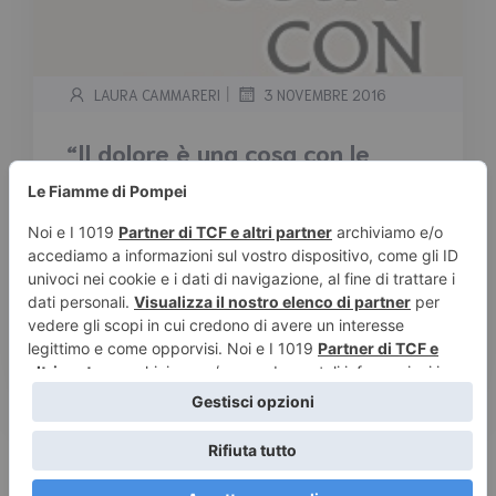
|
LAURA CAMMARERI
3 NOVEMBRE 2016
“Il dolore è una cosa con le
piume” di Max Porter –
Segnalazione
Tempo stimato di lettura:
< 1
minuto
Trama: Una sofferenza indicibile che travolge
e stordisce. Un uomo, studioso di Ted Hughes,
è rimasto […]
Leggi tutto