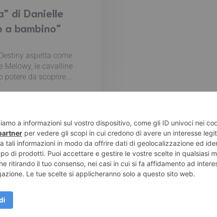
a” di Danielle
o a bambino”
di Destiny aspetta come
e Melowy, le cavalline
 potere da scoprire...
e di Pompei – Recensioni di libri e articoli sulla scrittura -
Pri