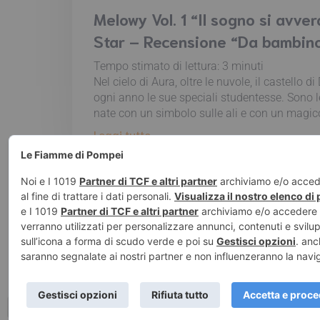
Melowy Vol. 1 “Il sogno si avver
Star – Recensione “Da bambin
Tempo stimato di lettura:
3
minuti
Nel cielo di Aura, oltre le nuvole, il castello 
ogni anno le sue speciali studentesse. Sono l
nate con un simbolo sulle ali e con un magico
Leggi tutto
© 2026 Le Fiamm