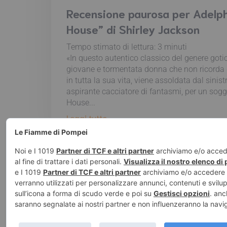
Recensione paurosa per Adelphi 
House” di Shirley Jackson
Tempo stimato di lettura:
3
minuti
«In questo autentico classico del genere goti
giovane e tormentata donna che non ricorda d
in tutta la sua vita, viene assoldata dal sini
aspirante cacciatore di fantasmi, per un sogg
House...
Leggi tutto