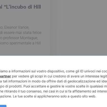
“L’incubo di Hill
co, Eleanor Vance,
i essere mai stata felice
stro professor Montague,
iorno sperimentale a Hill