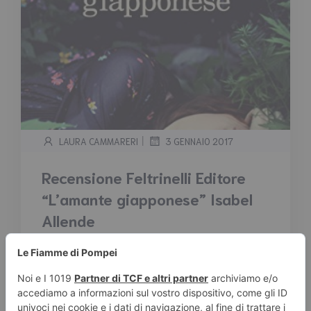
|
LAURA CAMMARERI
3 GENNAIO 2017
Recensione Feltrinelli Editore
“L’amante giapponese” Isabel
Allende
Tempo stimato di lettura:
2
minuti
“Ci sono passioni che divampano come
incendi fino a quando il destino non le soffoca
con una zampata, ma anche in questi casi
rimangono braci calde pronte ad ardere