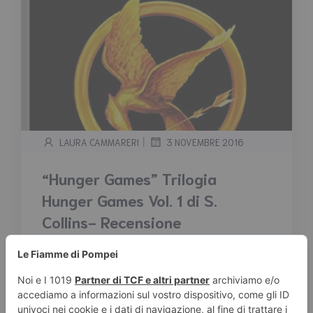
|
LAURA CAMMARERI
3 NOVEMBRE 2016
“Hunger Games” Trilogia
Hunger Games Vol. 1 di S.
Collins- Recensione
Tempo stimato di lettura:
3
minuti
Quando Katniss urla "Mi offro volontaria, mi
offro volontaria come tributo!" sa di aver
appena firmato la sua condanna a morte. È il
giorno dell'estrazione dei partecipanti agli