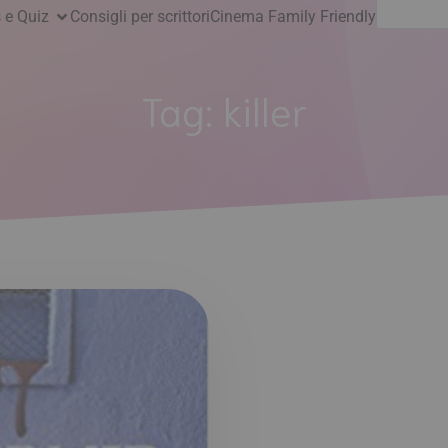
Ricerca
 e Quiz
Consigli per scrittori
Cinema Family Friendly
per:
Tag:
killer