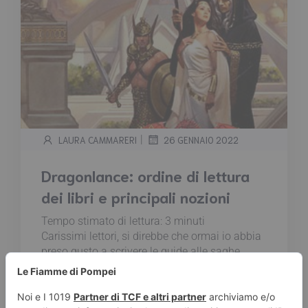
|
LAURA CAMMARERI
26 GENNAIO 2022
Dragonlance: ordine di lettura
dei libri e principali nozioni
Tempo stimato di lettura:
3
minuti
Carissimi lettori, si direbbe che ormai io abbia
preso gusto a scrivere le guide alle saghe...
Oggi vorrei parlarvi di Dragonlance, fantasy
leggendario non solo come storia ma anche
nella realtà. Si perché forse non sapete che,