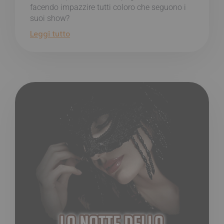
facendo impazzire tutti coloro che seguono i
suoi show?
Leggi tutto