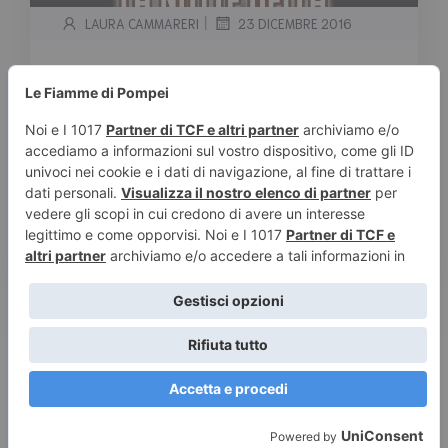
|
LAURA CAMMARERI
23 DICEMBRE 2016
Segnalazione “La notte della
pantera” di Diana J. Stewheart
– Omnia One Group Editore
Tempo stimato di lettura:
< 1
minuto
Segnalazione “La notte della pantera” di Diana
J. Stewheart – Omnia One Group Editore
Sinossi: Sensuale […]
Leggi tutto
© 2026 Le Fiamme di Pompei – Recensioni di libri e articoli
sulla scrittura -
Privacy e Cookies