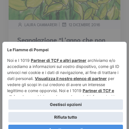
|
LAURA CAMMARERI
12 DICEMBRE 2016
Segnalazione “L’anno che non
caddero le foglie” di Paola
Mastrocola
Tempo stimato di lettura:
< 1
minuto
Segnalazione “L’anno che non caddero le
foglie” di Paola Mastrocola Trama: Questa è
una storia di […]
Leggi tutto