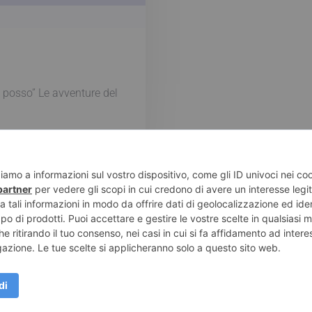
posso” Le avventure del
e di Pompei – Recensioni di libri e articoli sulla scrittura -
Pri