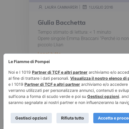
|
LAURA CAMMARERI
1 LUGLIO 2016
Giulia Bacchetta
Tempo stimato di lettura:
< 1
minuto
Opere singole Emma Braccani “Perché io non 
piccolo Llian
Leggi tutto
© 2026 Le Fiamm