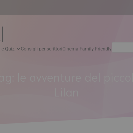
Ricerca
 e Quiz
Consigli per scrittori
Cinema Family Friendly
per:
ag:
le avventure del picco
Lilan