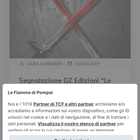
|
LAURA CAMMARERI
1 LUGLIO 2017
Segnalazione DZ Edizioni “Le
lame scarlatte” di Rob Himmel
Tempo stimato di lettura:
3
minuti
Segnalazione DZ Edizioni “Le lame scarlatte”
di Rob Himmel Trama: Quando Lynx, il più
celebre […]
Leggi tutto