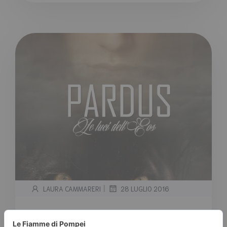
|
LAURA CAMMARERI
28 LUGLIO 2016
“Pardus – Le Luci dell’Eos Vol. 1”