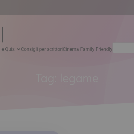
Ricerca
 e Quiz
Consigli per scrittori
Cinema Family Friendly
per:
Tag:
legame