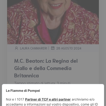
|
LAURA CAMMARERI
28 AGOSTO 2024
M.C. Beaton: La Regina del
Giallo e della Commedia
Britannica
Tempo stimato di lettura:
3
minuti
M.C. Beaton, pseudonimo di Marion Chesney,
è una delle autrici più prolifiche e amate nel
mondo della letteratura gialla e della
commedia britannica. Conosciuta