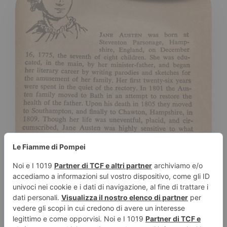
|
LAURA CAMMARERI
25 OTTOBRE 2021
I grandi romanzi d’amore
Tempo stimato di lettura:
2
minuti
Se cerchi i grandi romanzi d'amore o storie
nuove intrise di romanticismo, questo elenco
fa per te! Ecco alcuni titoli da non perdere: