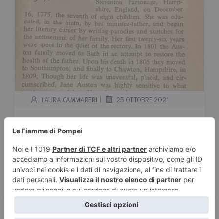
|
LAURA CAMMARERI
25 OTTOBRE 2021
I grandi romanzi d’amore
Tempo stimato di lettura:
2
minuti
Se cerchi i grandi romanzi d'amore o storie
nuove intrise di romanticismo, questo elenco
fa per te! Ecco alcuni titoli da non perdere:
Leggi tutto