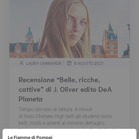
|
LAURA CAMMARERI
6 AGOSTO 2021
Recensione “Belle, ricche,
cattive” di J. Oliver edito DeA
Planeta
Tempo stimato di lettura:
4
minuti
Al liceo Chelsea High tutti gli studenti sono
belli, ricchi e attenti al minimo dettaglio.
Notano una gonna spiegazzata. Il colletto di
una camicia non stirato. Una borsa di