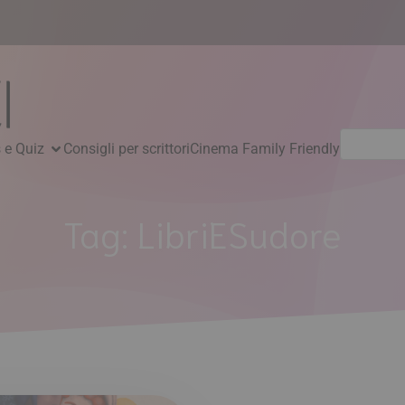
Ricerca
 e Quiz
Consigli per scrittori
Cinema Family Friendly
per:
Tag:
LibriESudore