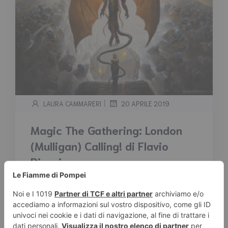
|
LAURA CAMMARERI
20 APRILE 2019
Magic The Gathering: London
(Mulligan) Calling! di Flavio
Pisani
Tempo stimato di lettura:
3
minuti
La Guerra della Scintilla e la sua lore
vicinissima ad una Royal Rumble degna della
WWE dei tempi d’oro sta attirando tutta
l’attenzione su di sé....