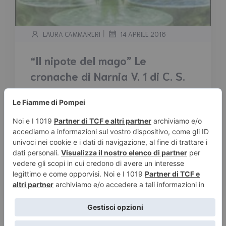
|
LAURA CAMMARERI
14 APRILE 2016
“Il nipote del mago” Le
cronache di Narnia V. 1 di C. S.
Lewis – Recensione
Tempo stimato di lettura:
4
minuti
Terra 1900 - Narnia Anno 1. Quando Polly e il
suo nuovo amico Digory decidono di esplorare
la soffitta di zio Andrew, non sospettano certo
che lui sia un mago. Soprattutto non sanno
che, grazie al potere di un anello, quella stanza
scomparirà...
Leggi tutto