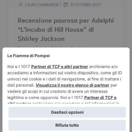
|
LAURA CAMMARERI
31 OTTOBRE 2017
Recensione paurosa per Adelphi
“L’incubo di Hill House” di
Shirley Jackson
Tempo stimato di lettura:
3
minuti
«In questo autentico classico del genere
gotico, Eleanor Vance, giovane e tormentata
donna che non ricorda di essere mai stata
felice in tutta la sua vita, viene assoldata dal
sinistro professor Montague, aspirante
cacciatore di fantasmi, per un soggiorno
sperimentale a Hill House...
Leggi tutto