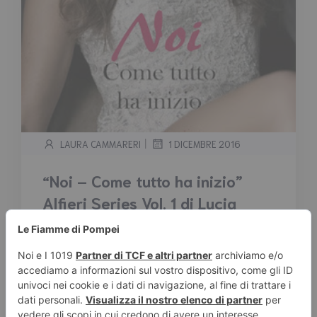
|
LAURA CAMMARERI
1 DICEMBRE 2016
“Noi – Come tutto ha inizio”
Alfieri Series Vol. 1 di Lucia
Tommasi – Segnalazione
Tempo stimato di lettura:
< 1
minuto
Trama: Serena è fidanzata con Andrea da
qualche anno e sono molto felici insieme. La
loro […]
Leggi tutto