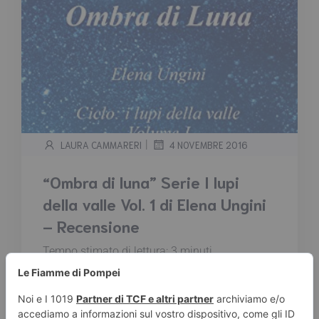
|
LAURA CAMMARERI
4 NOVEMBRE 2016
“Ombra di luna” Serie I lupi
della valle Vol. 1 di Elena Ungini
– Recensione
Tempo stimato di lettura:
3
minuti
Diana, diciannovenne di Milano, si trasferisce
con madre, padre e fratello maggiore, a
Incudine, paesino bresciano di montagna,
dove avvengono strani omicidi, che sembrano