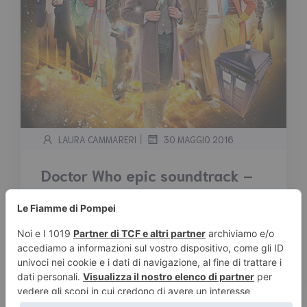
|
LAURA CAMMARERI
30 MAGGIO 2016
Doctor Who epic soundtrack –
tutte le musiche più belle del
Dottore
Tempo stimato di lettura:
< 1
minuto
Per il Doctor Who Monday condividiamo le più
belle soundtrack del Dottore. La serie tv più […]
Leggi tutto