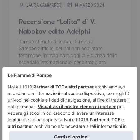
|
LAURA CAMMARERI
14 MARZO 2024
Recensione “Lolita” di V.
Nabokov edito Adelphi
Tempo stimato di lettura:
2
minuti
Sarebbe difficile, per chi non ne è stato
testimone, immaginare oggi la violenza dello
scandalo internazionale, per oltraggiata
pruderie, che "Lolita" provocò al suo apparire
nel 1955. E tale è l’abitudine alla sciocca
regola secondo cui ciò che fa chiasso è
inevitabilmente sprovvisto di una durevole
qualità letteraria, tanta era allora l’ignoranza
dell’opera di Nabokov che solo pochi capirono
quel che oggi è un’evidenza dinanzi agli occhi
di tutti...
Leggi tutto