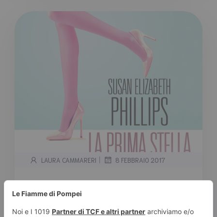
|
LAURA CAMMARERI
8 FEBBRAIO 2017
Segnalazione Leggereditore “La
prima stella della notte” di S.E.
Phillips