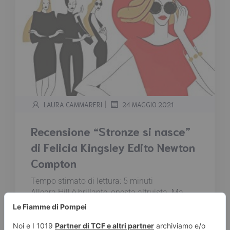
|
LAURA CAMMARERI
24 MAGGIO 2021
Recensione “Stronze si nasce”
di Felicia Kingsley Edito Newton
Compton
Tempo stimato di lettura:
5
minuti
Allegra Hill è brillante, onesta altruista. Ma
anche un'eterna seconda. Fin dagli anni della
scuola c'è sempre qualcuno che la precede.
Sempre. E senza dimenticarsi di umiliarla