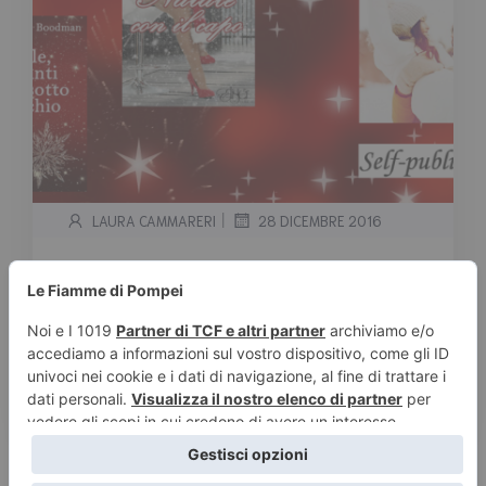
|
LAURA CAMMARERI
28 DICEMBRE 2016
Le nostre recensioni di Natale
Tempo stimato di lettura:
< 1
minuto
Le nostre recensioni di Natale. Natale è
appena passato ma siamo ancora in vena di
festeggiamenti, […]
Leggi tutto