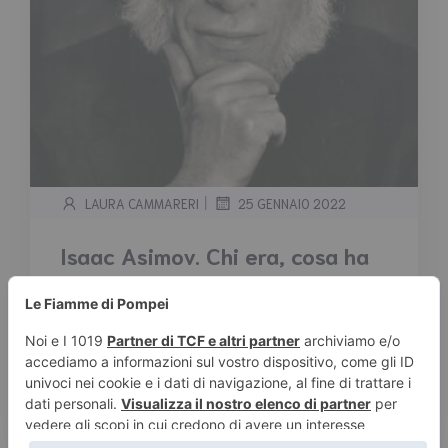
|
LAURA CAMMARERI
25 GENNAIO 2022
Isaac Asimov. Chi era, cosa ha
scritto e in che ordine leggere
le sue opere.
Tempo stimato di lettura:
2
minuti
Isaac Asimov. Chi era, cosa ha scritto e in che
ordine leggere le sue opere.
Leggi tutto