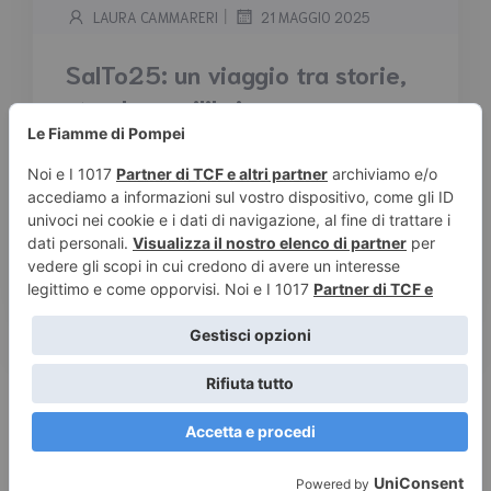
|
LAURA CAMMARERI
21 MAGGIO 2025
SalTo25: un viaggio tra storie,
stand e squilibri
Tempo stimato di lettura:
2
minuti
Sabato sono stata al Salone del Libro di
Torino. Chi mi conosce sa che ci torno ogni
anno con la stessa emozione con cui si scarta
un libro nuovo: aspettativa, euforia, un pizzico
di ansia per la folla...
Leggi tutto
© 2026 Le Fiamme di Pompei – Recensioni di libri e articoli
sulla scrittura -
Privacy e Cookies