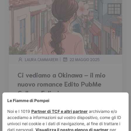
|
LAURA CAMMARERI
22 MAGGIO 2025
Ci vediamo a Okinawa – il mio
nuovo romance Edito PubMe
Collana Eclissi
Tempo stimato di lettura:
2
minuti
Una storia che aspettava solo il momento
giusto per uscire Quando ho iniziato a scrivere
Ci vediamo a Okinawa, non sapevo ancora
che sarebbe stato il mio romanzo d’esordio.