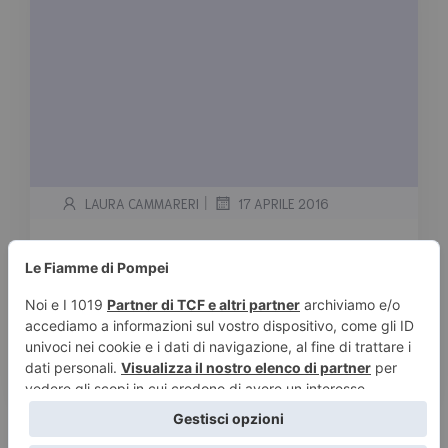
|
LAURA CAMMARERI
17 APRILE 2016
Rosamunde Pilcher
Tempo stimato di lettura:
< 1
minuto
Opere con nome Jane Fraser Opere singole I
Cercatori di Conchiglie Solstizio D’inverno
Settembre Ritorno a […]
Leggi tutto