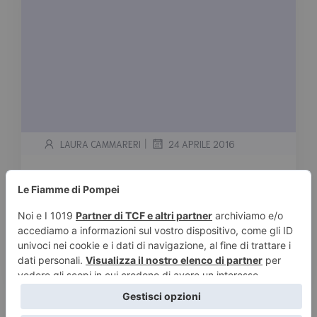
|
LAURA CAMMARERI
24 APRILE 2016
Veronica Roth
Tempo stimato di lettura:
< 1
minuto
Serie Divergent 0.5 Four: Una scelta può
liberarlo PREQUEL 1. Divergent 1.5 Free Four
2. Insurgent 2.5 […]
Leggi tutto