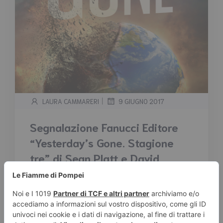
|
LAURA CAMMARERI
9 GIUGNO 2017
Segnalazione Fanucci Editore
“Yesterday’s Gone. Stagione
tre” di Sean Platt e David
Wright
Tempo stimato di lettura:
< 1
minuto
Segnalazione Fanucci Editore “Yesterday’s
Gone. Stagione tre” di Sean Platt e David