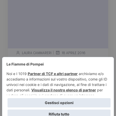
|
LAURA CAMMARERI
18 APRILE 2016
Anne Rice
Tempo stimato di lettura:
< 1
minuto
Serie Le cronache dei vampiri 1. Intervista col
vampiro 2. Scelti dalle tenebre 3. La regina […]
Leggi tutto