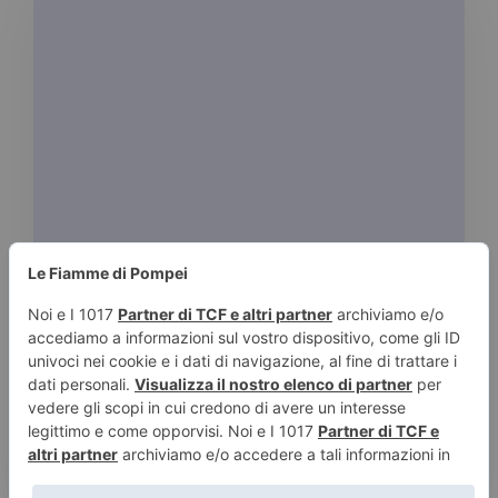
|
LAURA CAMMARERI
8 LUGLIO 2016
Angelica Cremascoli
Tempo stimato di lettura:
< 1
minuto
Serie Il re di picche e la regina di cuori Il re di
picche e la […]
Leggi tutto