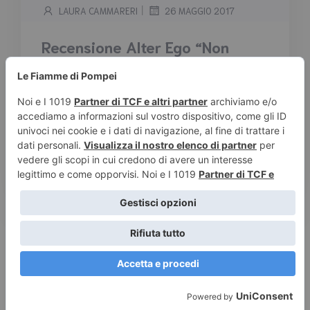
|
LAURA CAMMARERI
26 MAGGIO 2017
Recensione Alter Ego “Non
voglio bene a nessuno” di
Marco Rinaldi
Tempo stimato di lettura:
2
minuti
Recensione Alter Ego “Non voglio bene a
nessuno” di Marco Rinaldi Trama: Un figlio e
suo padre, […]
Leggi tutto
© 2026 Le Fiamme di Pompei – Recensioni di libri e articoli
sulla scrittura -
Privacy e Cookies