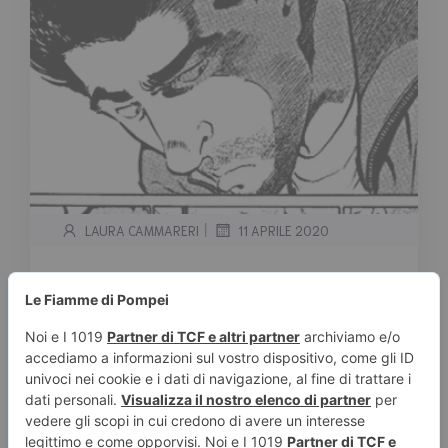
|
LAURA CAMMARERI
11 APRILE 2020
Il consiglio manga del giorno:
Old Boy. Leggi su Le fiamme di
Pompei Next Gen
Tempo stimato di lettura:
< 1
minuto
Affrontiamo la quarantena con la lettura, che
fa bene al corpo e alla mente! Ecco il consiglio
Manga di oggi: Old Boy