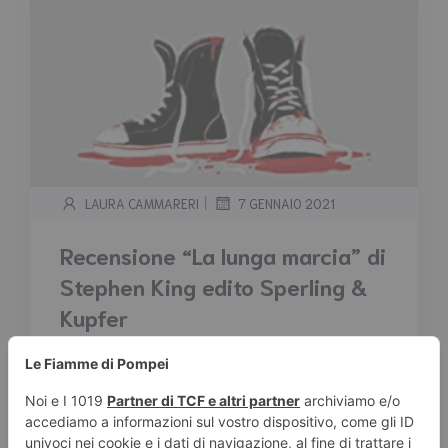
|
LAURA CAMMARERI
7 GENNAIO 2021
Recensione “La lunga marcia” di
Stephen King edito Sperling &
Kupfer
Tempo stimato di lettura:
3
minuti
Dai confini con il Canada sino a Boston a
piedi, senza soste. Una sfida mortale, con un
regolamento implacabile, per cento volontari:
un passo falso, una caduta, un malore...e si