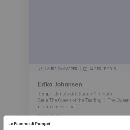
|
LAURA CAMMARERI
14 APRILE 2016
Erika Johansen
Tempo stimato di lettura:
< 1
minuto
Serie The Queen of the Tearling 1. The Queen 
nostra recensione […]
Leggi tutto