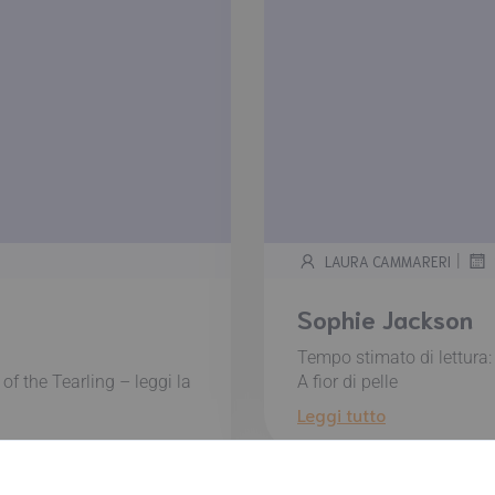
|
LAURA CAMMARERI
Sophie Jackson
Tempo stimato di lettura
of the Tearling – leggi la
A fior di pelle
Leggi tutto