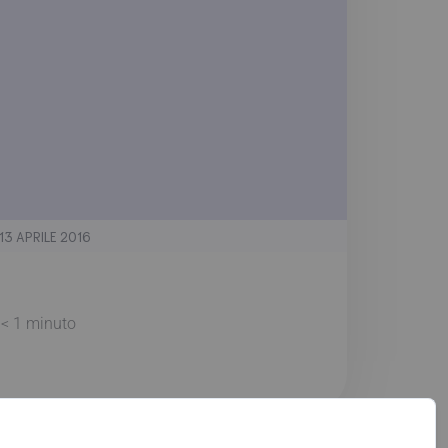
13 APRILE 2016
:
< 1
minuto