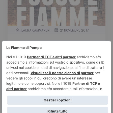
|
LAURA CAMMARERI
21 NOVEMBRE 2017
Segnalazione Triskell Rainbow
“Fuoco e fiamme” di Abigail
Roux
Tempo stimato di lettura:
< 1
minuto
Segnalazione Triskell Rainbow “Fuoco e
fiamme” di Abigail Roux Trama: Sono passati
cinque anni da […]
Leggi tutto