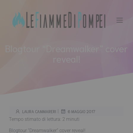
Vai
al
contenuto
Blogtour “Dreamwalker” cover
reveal!
|
LAURA CAMMARERI
6 MAGGIO 2017
Tempo stimato di lettura:
2
minuti
Blogtour “Dreamwalker” cover reveal!