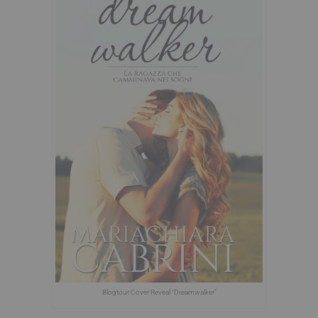
Blogtour Cover Reveal “Dreamwalker”