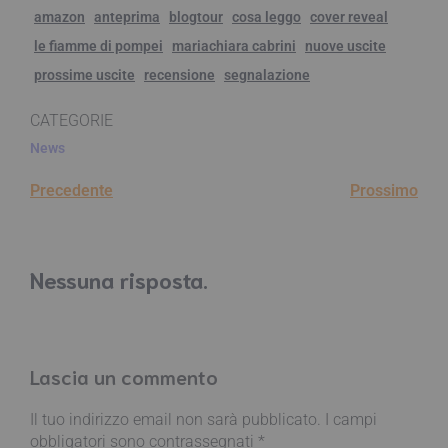
amazon
anteprima
blogtour
cosa leggo
cover reveal
le fiamme di pompei
mariachiara cabrini
nuove uscite
prossime uscite
recensione
segnalazione
CATEGORIE
News
Precedente
Prossimo
Nessuna risposta.
Lascia un commento
Il tuo indirizzo email non sarà pubblicato.
I campi
obbligatori sono contrassegnati
*