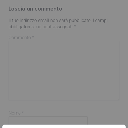
Lascia un commento
Il tuo indirizzo email non sarà pubblicato.
I campi
obbligatori sono contrassegnati
*
Commento
*
Nome
*