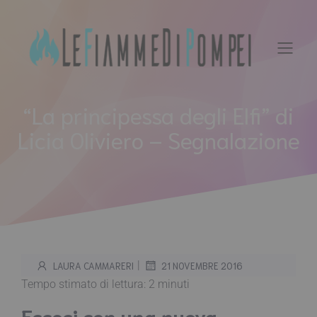
Vai
al
contenuto
“La principessa degli Elfi” di
Licia Oliviero – Segnalazione
|
LAURA CAMMARERI
21 NOVEMBRE 2016
Tempo stimato di lettura:
2
minuti
Eccoci con una nuova