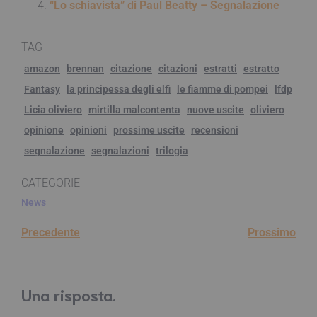
“Lo schiavista” di Paul Beatty – Segnalazione
TAG
amazon
brennan
citazione
citazioni
estratti
estratto
Fantasy
la principessa degli elfi
le fiamme di pompei
lfdp
Licia oliviero
mirtilla malcontenta
nuove uscite
oliviero
opinione
opinioni
prossime uscite
recensioni
segnalazione
segnalazioni
trilogia
CATEGORIE
News
Precedente
Prossimo
Una risposta.