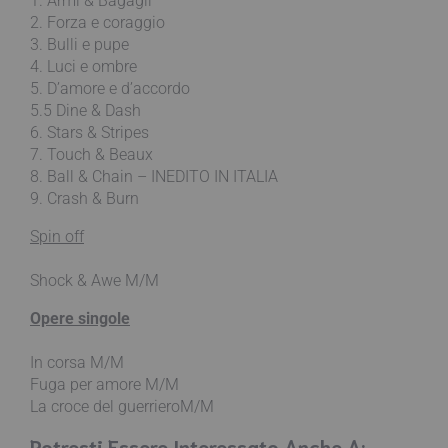
1. Armi & Bagagli
2. Forza e coraggio
3. Bulli e pupe
4. Luci e ombre
5. D’amore e d’accordo
5.5 Dine & Dash
6. Stars & Stripes
7. Touch & Beaux
8. Ball & Chain – INEDITO IN ITALIA
9. Crash & Burn
Spin off
Shock & Awe M/M
Opere singole
In corsa M/M
Fuga per amore M/M
La croce del guerrieroM/M
Potresti Essere Interessato Anche A: