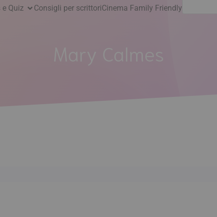
Ricerca
 e Quiz
Consigli per scrittori
Cinema Family Friendly
per:
Mary Calmes