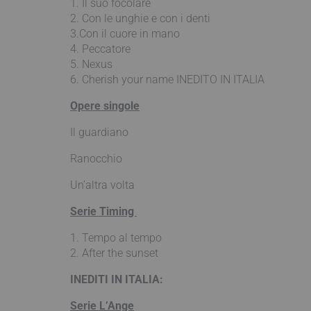
1. Il suo focolare
2. Con le unghie e con i denti
3.Con il cuore in mano
4. Peccatore
5. Nexus
6. Cherish your name INEDITO IN ITALIA
Opere singole
Il guardiano
Ranocchio
Un’altra volta
Serie Timing
1. Tempo al tempo
2. After the sunset
INEDITI IN ITALIA:
Serie L’Ange