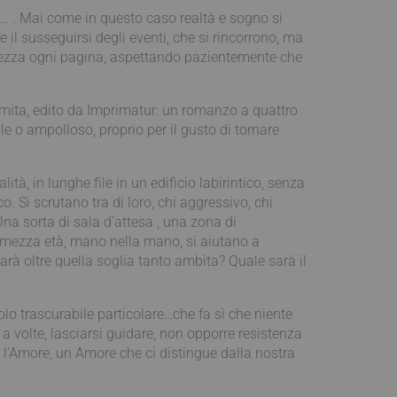
ti… . Mai come in questo caso realtà e sogno si
il susseguirsi degli eventi, che si rincorrono, ma
entezza ogni pagina, aspettando pazientemente che
lamita, edito da Imprimatur: un romanzo a quattro
e o ampolloso, proprio per il gusto di tornare
tà, in lunghe file in un edificio labirintico, senza
. Si scrutano tra di loro, chi aggressivo, chi
na sorta di sala d’attesa , una zona di
ia: mezza età, mano nella mano, si aiutano a
sarà oltre quella soglia tanto ambita? Quale sarà il
lo trascurabile particolare…che fa sì che niente
 a volte, lasciarsi guidare, non opporre resistenza
 è l’Amore, un Amore che ci distingue dalla nostra