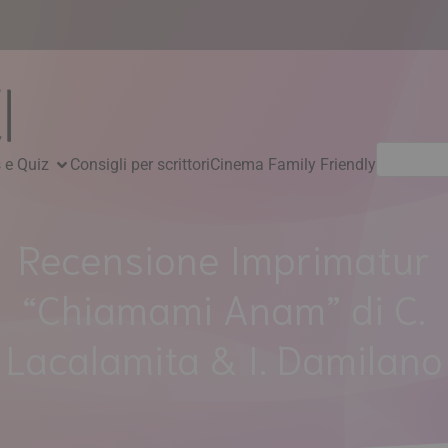
Ricerca
 e Quiz
Consigli per scrittori
Cinema Family Friendly
per:
Recensione Imprimatur
“Chiamami Anam” di C.
Lacalamita & I. Damilano