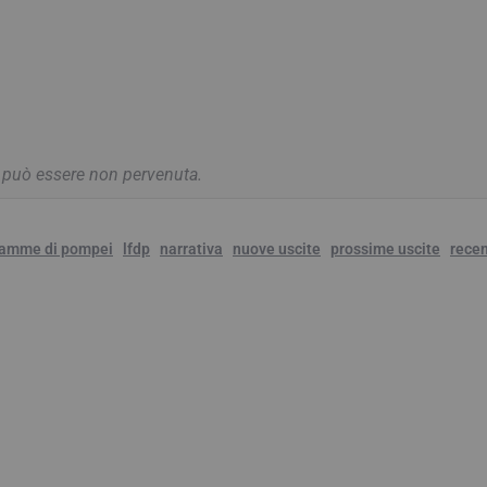
a può essere non pervenuta.
fiamme di pompei
lfdp
narrativa
nuove uscite
prossime uscite
rece