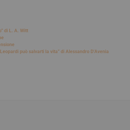
“Dove c’è fumo” di L. A. Witt
ne
censione
Leopardi può salvarti la vita” di Alessandro D’Avenia