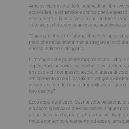
Amo essere travolta dalle pagine di un libro, viver
accavallati, la dimensione onirica prende spesso i
senza fretta. È l’unico caso in cui il lettore ha
tutto sia rivelato, con suggestione, gradevolezza
“Chiamami Anam” è l’ultimo libro dello speaker ra
mani che mi ha letteralmente stregato e incollata 
spesso indietro e rileggerlo.
L’immagine che potrebbe rappresentare il libro è que
sapere dove si trovino né perché. Privi del loro n
ansioso e chi compassionevole, in attesa di conosc
smistamento in cui i “candidati” vengono identifica
vicenda, cercando l’uno di tranquillizzare l’altro 
loro destino?
Ecco appunto, il caso. Quante volte pensiamo di a
sia come si pensava dovesse essere. Eppure non semp
a quel disegno che, magri attraverso vie diverse, c
metà e contemporaneamente ad essa ci amalgama, 