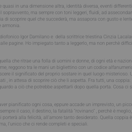
e quasi in una dimensione altra, identità diversa, eventi differen
l sopravvento, ma sempre con toni leggeri, fluidi, ad assecondare 
 voglia di scoprire quel che succederà, ma assapora con gusto e l
 e armonia.
diofonico Igor Damilano e della scrittrice triestina Cinzia Laca
alle pagine. Ho impiegato tanto a leggerlo, ma non perchè difficil
lla che ritrae una folla di uomini e donne, di ogni età e nazionali
ome, reggono tra le mani un bigliettino con un codice alfanumerico
ere il significato del proprio sostare in quel luogo misterioso. U
ti , in attesa di scoprire ciò che li aspetta. Fra tutti, una copp
riguardo a ciò che potrebbe aspettarli dopo quella porta. Cosa ci 
ver pianificato ogni cosa, eppure accade un imprevisto, un picco
re il caso, il destino, la fatalità “rovinano” , perchè è meglio,
i porterà alla felicità, all’amore tanto desiderato. Quella coppia
l’unico che ci rende completi e speciali.