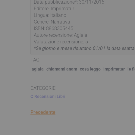
Data pubblicazione*: 30/11/2016
Editore: Imprimatur
Lingua: Italiano
Genere: Narrativa
ISBN: 8868305445
Autore recensione: Aglaia
Valutazione recensione: 5
*Se giorno e mese risultano 01/01 la data esatt
TAG
aglaia
chiamami anam
cosa leggo
imprimatur
le 
CATEGORIE
C
Recensioni Libri
Precedente