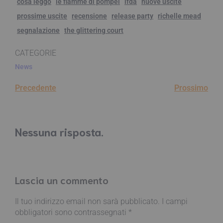
cosa leggo
le fiamme di pompei
lfda
nuove uscite
prossime uscite
recensione
release party
richelle mead
segnalazione
the glittering court
CATEGORIE
News
Precedente
Prossimo
Nessuna risposta.
Lascia un commento
Il tuo indirizzo email non sarà pubblicato.
I campi
obbligatori sono contrassegnati
*