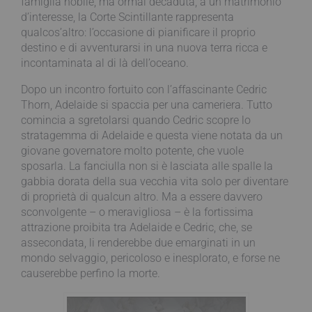
famiglia nobile, ma ormai decaduta, a un matrimonio
d’interesse, la Corte Scintillante rappresenta
qualcos’altro: l’occasione di pianificare il proprio
destino e di avventurarsi in una nuova terra ricca e
incontaminata al di là dell’oceano.
Dopo un incontro fortuito con l’affascinante Cedric
Thorn, Adelaide si spaccia per una cameriera. Tutto
comincia a sgretolarsi quando Cedric scopre lo
stratagemma di Adelaide e questa viene notata da un
giovane governatore molto potente, che vuole
sposarla. La fanciulla non si è lasciata alle spalle la
gabbia dorata della sua vecchia vita solo per diventare
di proprietà di qualcun altro. Ma a essere davvero
sconvolgente – o meravigliosa – è la fortissima
attrazione proibita tra Adelaide e Cedric, che, se
assecondata, li renderebbe due emarginati in un
mondo selvaggio, pericoloso e inesplorato, e forse ne
causerebbe perfino la morte.