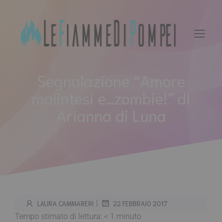
Vai
al
contenuto
Segnalazione “Amore
malintesi e…zombie!” di
Arianna di Luna
|
LAURA CAMMARERI
22 FEBBRAIO 2017
Tempo stimato di lettura:
< 1
minuto