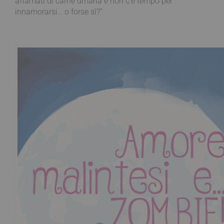
affamati di carne umana e non c’è tempo per
innamorarsi… o forse sì?”