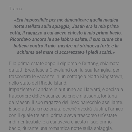
Trama:
«Era impossibile per me dimenticare quella magica
notte stellata sulla spiaggia, Justin era la mia prima
cotta, il ragazzo a cui avevo chiesto il mio primo bacio.
Ricordavo ancora le sue labbra salate, il suo cuore che
batteva contro il mio, mentre mi stringeva forte e la
schiuma del mare ci accarezzava i piedi scalzi.»
È la prima estate dopo il diploma e Brittany, chiamata
da tutti Bree, lascia Cleveland con la sua famiglia, per
trascorrere le vacanze in un cottage a North Kingstown,
nello stato del Rhode Island.
Impaziente di andare in autunno ad Harvard, è decisa a
trascorrere delle vacanze serene e rilassanti, lontana
da Mason, il suo ragazzo del liceo parecchio assillante.
È soprattutto emozionata perché rivedrà Justin, l’amico
con il quale tre anni prima aveva trascorso un’estate
indimenticabile, e a cui aveva chiesto il suo primo
bacio, durante una romantica notte sulla spiaggia.