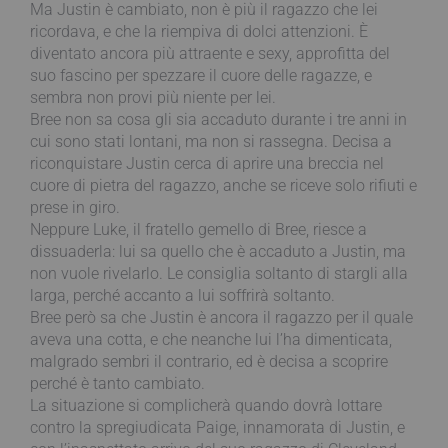
Ma Justin è cambiato, non è più il ragazzo che lei
ricordava, e che la riempiva di dolci attenzioni. È
diventato ancora più attraente e sexy, approfitta del
suo fascino per spezzare il cuore delle ragazze, e
sembra non provi più niente per lei.
Bree non sa cosa gli sia accaduto durante i tre anni in
cui sono stati lontani, ma non si rassegna. Decisa a
riconquistare Justin cerca di aprire una breccia nel
cuore di pietra del ragazzo, anche se riceve solo rifiuti e
prese in giro.
Neppure Luke, il fratello gemello di Bree, riesce a
dissuaderla: lui sa quello che è accaduto a Justin, ma
non vuole rivelarlo. Le consiglia soltanto di stargli alla
larga, perché accanto a lui soffrirà soltanto.
Bree però sa che Justin è ancora il ragazzo per il quale
aveva una cotta, e che neanche lui l’ha dimenticata,
malgrado sembri il contrario, ed è decisa a scoprire
perché è tanto cambiato.
La situazione si complicherà quando dovrà lottare
contro la spregiudicata Paige, innamorata di Justin, e