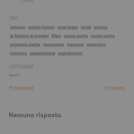
Conte
TAG
amazon
connie furnari
cosa leggo
crush
erotico
le fiamme di pompei
lfdps
nuova uscita
nuove uscite
prossime uscite
recensione
romance
romantico
romanzo
segnalazione
segnalazioni
CATEGORIE
News
Precedente
Prossimo
Nessuna risposta.