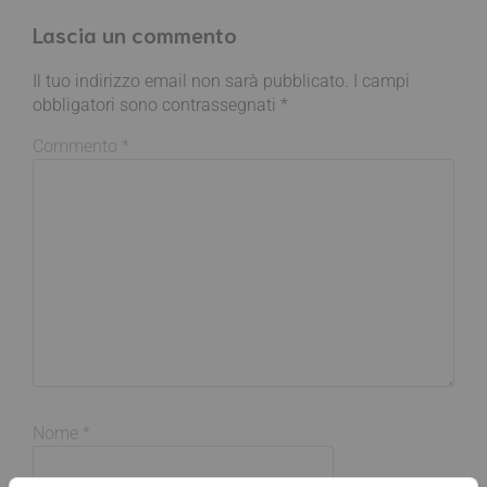
Lascia un commento
Il tuo indirizzo email non sarà pubblicato.
I campi
obbligatori sono contrassegnati
*
Commento
*
Nome
*