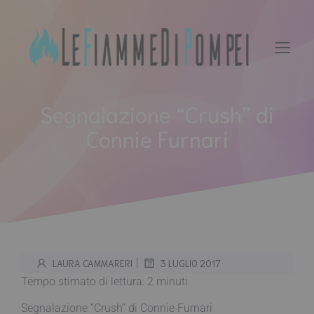
Vai
al
contenuto
Segnalazione “Crush” di
Connie Furnari
|
LAURA CAMMARERI
3 LUGLIO 2017
Tempo stimato di lettura:
2
minuti
Segnalazione “Crush” di Connie Furnari